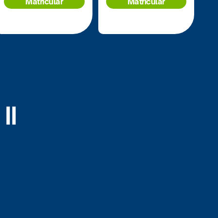
Matricular
Matricular
II