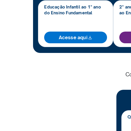
Educação Infantil ao 1° ano
2° an
do Ensino Fundamental
ao En
Acesse aqui
Co
Q