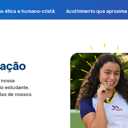
o ética e humano-cristã
Acolhimento que aproxima
zação
 nossa
do estudante.
tas de nossos