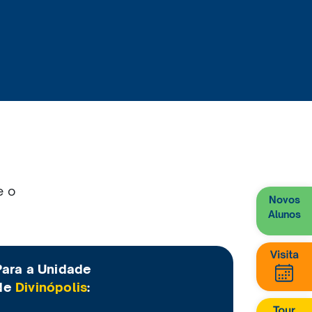
e o
Novos
Alunos
Para a Unidade
de
Divinópolis
: