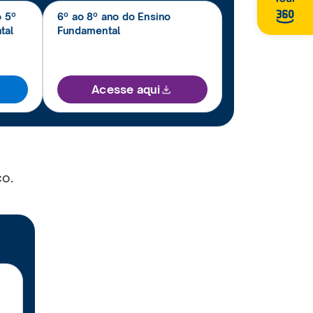
o 5º
6º ao 8º ano do Ensino
tal
Fundamental
Acesse aqui
co
.