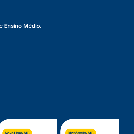
 e Ensino Médio.
Nova Lima/MG
Divinópolis/MG