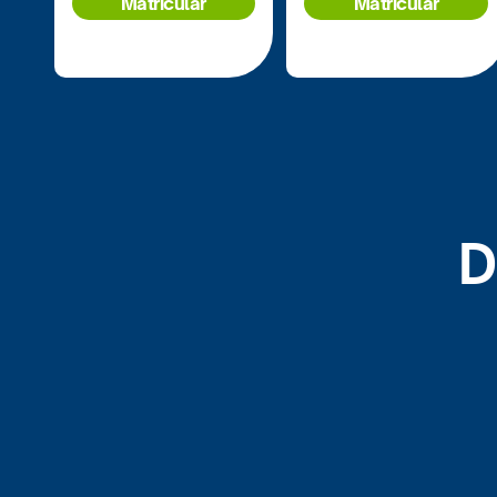
Matricular
Matricular
D