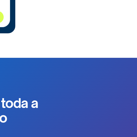
toda a
do